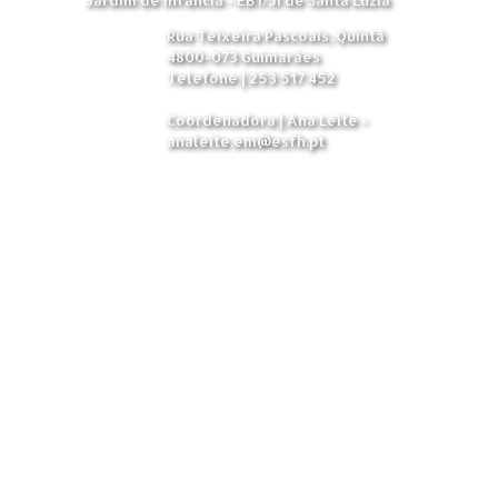
Rua Teixeira Pascoais, Quintã
4800-073 Guimarães
Telefone | 253 517 452
Coordenadora | Ana Leite -
analeite.em@esfh.pt
AEFH2025 - powered by
w3.css